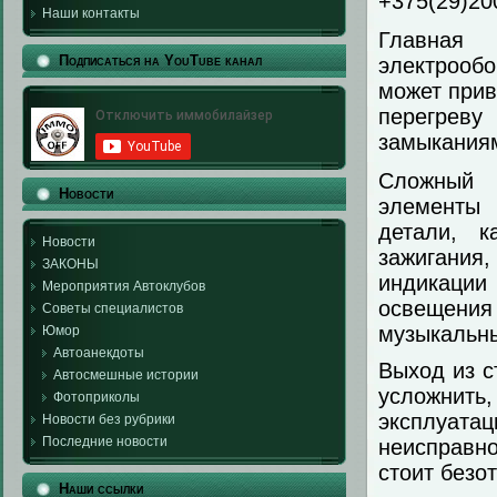
+375(29)20
Наши контакты
Главна
Подписаться на YouTube канал
электрообо
может прив
перегрев
замыкания
Сложный 
Новости
элементы 
детали, к
Новости
зажигания,
ЗАКОНЫ
индикации
Мероприятия Автоклубов
освещени
Советы специалистов
музыкальны
Юмор
Автоанекдоты
Выход из с
Автосмешные истории
усложнит
Фотоприколы
эксплуата
Новости без рубрики
Последние новости
неисправн
стоит безо
Наши ссылки