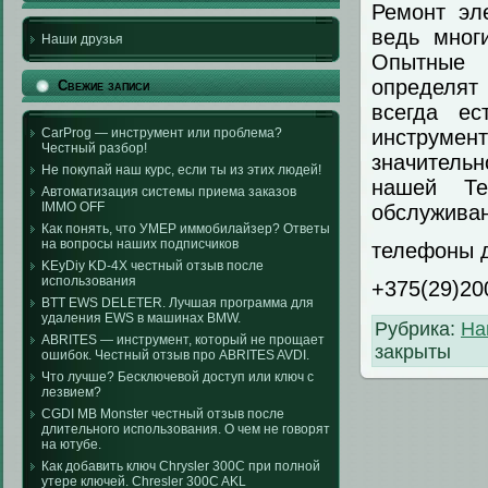
Ремонт эл
ведь мног
Наши друзья
Опытные 
определят
Свежие записи
всегда ес
CarProg — инструмент или проблема?
инструме
Честный разбор!
значительн
Не покупай наш курс, если ты из этих людей!
нашей Те
Автоматизация системы приема заказов
IMMO OFF
обслуживан
Как понять, что УМЕР иммобилайзер? Ответы
на вопросы наших подписчиков
телефоны д
KEyDiy KD-4X честный отзыв после
использования
+375(29)20
BTT EWS DELETER. Лучшая программа для
удаления EWS в машинах BMW.
Рубрика:
На
ABRITES — инструмент, который не прощает
закрыты
ошибок. Честный отзыв про ABRITES AVDI.
Что лучше? Бесключевой доступ или ключ с
лезвием?
CGDI MB Monster честный отзыв после
длительного использования. О чем не говорят
на ютубе.
Как добавить ключ Chrysler 300C при полной
утере ключей. Chresler 300C AKL