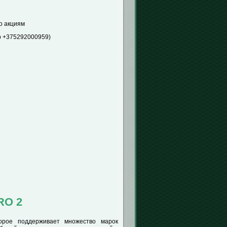
о акциям
 +375292000959)
RO 2
орое поддерживает множество марок