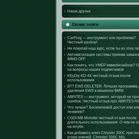
Наши друзья
Свежие записи
CarProg — инструмент или проблема?
Честный разбор!
Не покупай наш курс, если ты из этих л
Автоматизация системы приема заказо
IMMO OFF
Как понять, что УМЕР иммобилайзер? 
на вопросы наших подписчиков
KEyDiy KD-4X честный отзыв после
использования
BTT EWS DELETER. Лучшая программа 
удаления EWS в машинах BMW.
ABRITES — инструмент, который не пр
ошибок. Честный отзыв про ABRITES AV
Что лучше? Бесключевой доступ или кл
лезвием?
CGDI MB Monster честный отзыв после
длительного использования. О чем не г
на ютубе.
Как добавить ключ Chrysler 300C при п
утере ключей. Chresler 300C AKL