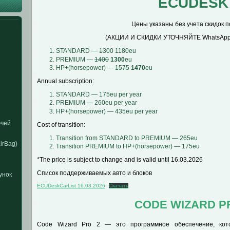
ECUDESK
Цены указаны без учета скидок п
(АКЦИИ И СКИДКИ УТОЧНЯЙТЕ WhatsApp
STANDARD —
1
300 1180eu
PREMIUM —
1400
1300
eu
HP+(horsepower) —
1575
1470
eu
Annual subscription:
STANDARD — 175eu per year
PREMIUM — 260eu per year
HP+(horsepower) — 435eu per year
ючей
Cost of transition:
Transition from STANDARD to PREMIUM — 265eu
irBag)
Transition PREMIUM to HP+(horsepower) — 175eu
*The price is subject to change and is valid until 16.03.2026
Список поддерживаемых авто и блоков
унок
ECUDeskCarList 16.03.2026
Скачать
CODE WIZARD P
Code Wizard Pro 2 — это программное обеспечение, кот