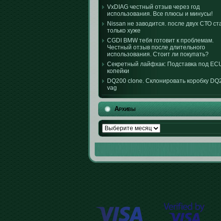
VxDIAG честный отзыв через год
использования. Все плюсы и минусы!
Nissan не заводится. после двух СТО ст
только хуже
CGDI BMW тебя готовит к проблемам.
Честный отзыв после длительного
использования. Стоит ли покупать?
Секретный лайфхак: Подставка под EC
копейки
DQ200 clone. Склонировать коробку DQ
vag
Архивы
Архивы