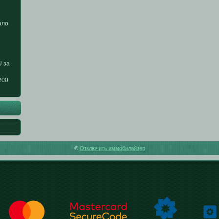
ало
U за
200
©
Отключить иммобилайзер