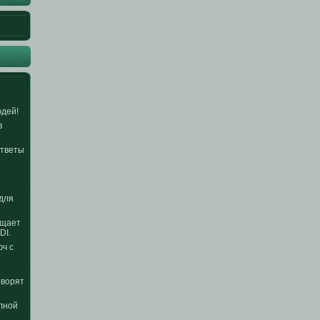
юдей!
в
Ответы
для
ощает
DI.
юч с
оворят
олной