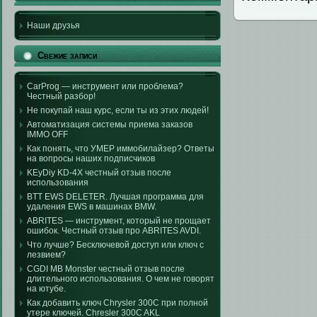
Наши друзья
Свежие записи
CarProg — инструмент или проблема?
Честный разбор!
Не покупай наш курс, если ты из этих людей!
Автоматизация системы приема заказов
IMMO OFF
Как понять, что УМЕР иммобилайзер? Ответы
на вопросы наших подписчиков
KEyDiy KD-4X честный отзыв после
использования
BTT EWS DELETER. Лучшая программа для
удаления EWS в машинах BMW.
ABRITES — инструмент, который не прощает
ошибок. Честный отзыв про ABRITES AVDI.
Что лучше? Бесключевой доступ или ключ с
лезвием?
CGDI MB Monster честный отзыв после
длительного использования. О чем не говорят
на ютубе.
Как добавить ключ Chrysler 300C при полной
утере ключей. Chresler 300C AKL