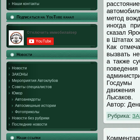
расстоян
Наши контакты
автомобил
метод вожд
Подписаться на YouTube канал
иногда пр
ска
за
л Яро
в Штатах
з
Как отмеч
вызвать н
Новости
а также су
поведения
Новости
админист
ЗАКОНЫ
Мероприятия Автоклубов
Госдумы 
Советы специалистов
движения
Юмор
Лысаков.
Автоанекдоты
Автор: Ден
Автосмешные истории
Фотоприколы
Рубрика:
З
Новости без рубрики
Последние новости
Комментар
Наши ссылки