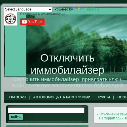
Powered by
Translate
Отключить
иммобилайзер
Отключить иммобилайзер, привязать ключ,
+48577726763, +375292000959 (WhatsApp)
ГЛАВНАЯ
АВТОПОМОЩЬ НА РАССТОЯНИИ
КУРСЫ
ПОЛ
«
Отключение имм
На территории Т