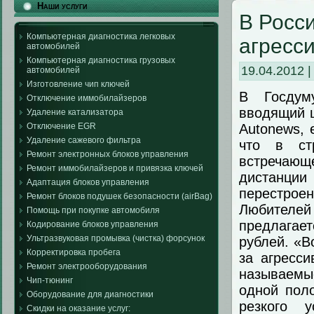
Наши услуги
В Росс
Компьютерная диагностика легковых
агресс
автомобилей
Компьютерная диагностика грузовых
19.04.2012 
автомобилей
Изготовление чип ключей
В
Госдуму
Отключение иммобилайзеров
вводящий
Удаление катализатора
Autonews, 
Отключение EGR
Удаление сажевого фильтра
что в ст
Ремонт электронных блоков управления
встречающ
Ремонт иммобилайзеров и привязка ключей
дистанци
Адаптация блоков управления
перестроен
Ремонт блоков подушек безопасности (airBag)
Любителе
Помощь при покупке автомобиля
предлагает
Кодирование блоков управления
Ультразвуковая промывка (чистка) форсунок
рублей. «
В
Корректировка пробега
за
агресси
Ремонт электрооборудования
называемые
Чип-тюнинг
одной поло
Оборудование для диагностики
резкого 
Скидки на оказание услуг: