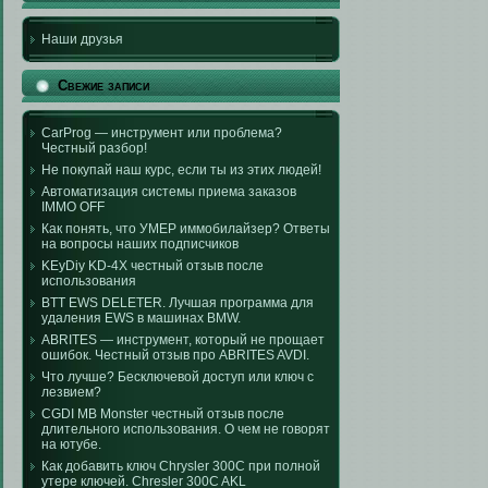
Наши друзья
Свежие записи
CarProg — инструмент или проблема?
Честный разбор!
Не покупай наш курс, если ты из этих людей!
Автоматизация системы приема заказов
IMMO OFF
Как понять, что УМЕР иммобилайзер? Ответы
на вопросы наших подписчиков
KEyDiy KD-4X честный отзыв после
использования
BTT EWS DELETER. Лучшая программа для
удаления EWS в машинах BMW.
ABRITES — инструмент, который не прощает
ошибок. Честный отзыв про ABRITES AVDI.
Что лучше? Бесключевой доступ или ключ с
лезвием?
CGDI MB Monster честный отзыв после
длительного использования. О чем не говорят
на ютубе.
Как добавить ключ Chrysler 300C при полной
утере ключей. Chresler 300C AKL