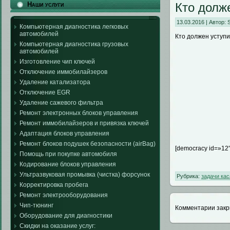
Кто долж
Наши услуги
13.03.2016 | Автор:
Компьютерная диагностика легковых
автомобилей
Кто должен уступи
Компьютерная диагностика грузовых
автомобилей
Изготовление чип ключей
Отключение иммобилайзеров
Удаление катализатора
Отключение EGR
Удаление сажевого фильтра
Ремонт электронных блоков управления
Ремонт иммобилайзеров и привязка ключей
Адаптация блоков управления
Ремонт блоков подушек безопасности (airBag)
[democracy id=»12″
Помощь при покупке автомобиля
Кодирование блоков управления
Ультразвуковая промывка (чистка) форсунок
Рубрика:
задачи ка
Корректировка пробега
Ремонт электрооборудования
Чип-тюнинг
Комментарии закр
Оборудование для диагностики
Скидки на оказание услуг: