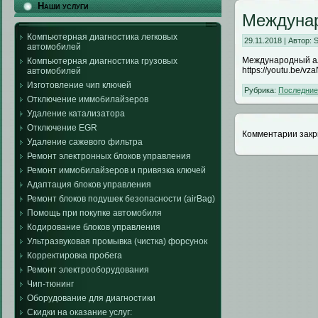
Наши услуги
Междуна
Компьютерная диагностика легковых
29.11.2018 | Автор:
автомобилей
Международный а
Компьютерная диагностика грузовых
https://youtu.be/v
автомобилей
Изготовление чип ключей
Рубрика:
Последние
Отключение иммобилайзеров
Удаление катализатора
Отключение EGR
Комментарии закр
Удаление сажевого фильтра
Ремонт электронных блоков управления
Ремонт иммобилайзеров и привязка ключей
Адаптация блоков управления
Ремонт блоков подушек безопасности (airBag)
Помощь при покупке автомобиля
Кодирование блоков управления
Ультразвуковая промывка (чистка) форсунок
Корректировка пробега
Ремонт электрооборудования
Чип-тюнинг
Оборудование для диагностики
Скидки на оказание услуг: