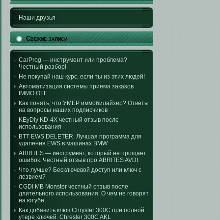
Наши друзья
Свежие записи
CarProg — инструмент или проблема?
Честный разбор!
Не покупай наш курс, если ты из этих людей!
Автоматизация системы приема заказов
IMMO OFF
Как понять, что УМЕР иммобилайзер? Ответы
на вопросы наших подписчиков
KEyDiy KD-4X честный отзыв после
использования
BTT EWS DELETER. Лучшая программа для
удаления EWS в машинах BMW.
ABRITES — инструмент, который не прощает
ошибок. Честный отзыв про ABRITES AVDI.
Что лучше? Бесключевой доступ или ключ с
лезвием?
CGDI MB Monster честный отзыв после
длительного использования. О чем не говорят
на ютубе.
Как добавить ключ Chrysler 300C при полной
утере ключей. Chresler 300C AKL