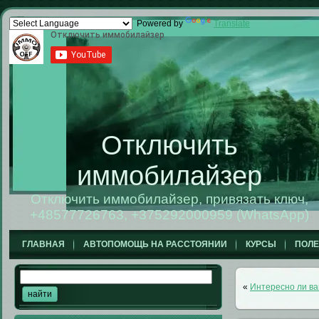
Powered by
Translate
Отключить
иммобилайзер
Отключить иммобилайзер, привязать ключ,
+48577726763, +375292000959 (WhatsApp)
ГЛАВНАЯ
АВТОПОМОЩЬ НА РАССТОЯНИИ
КУРСЫ
ПОЛ
«
Интересно ли ва