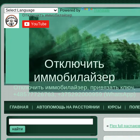
Powered by
Translate
Отключить
иммобилайзер
Отключить иммобилайзер, привязать ключ,
+48577726763, +375292000959 (WhatsApp)
ГЛАВНАЯ
АВТОПОМОЩЬ НА РАССТОЯНИИ
КУРСЫ
ПОЛ
«
Flex full распак