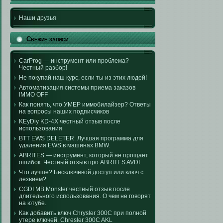
Наши друзья
Свежие записи
CarProg — инструмент или проблема?
Честный разбор!
Не покупай наш курс, если ты из этих людей!
Автоматизация системы приема заказов
IMMO OFF
Как понять, что УМЕР иммобилайзер? Ответы
на вопросы наших подписчиков
KEyDiy KD-4X честный отзыв после
использования
BTT EWS DELETER. Лучшая программа для
удаления EWS в машинах BMW.
ABRITES — инструмент, который не прощает
ошибок. Честный отзыв про ABRITES AVDI.
Что лучше? Бесключевой доступ или ключ с
лезвием?
CGDI MB Monster честный отзыв после
длительного использования. О чем не говорят
на ютубе.
Как добавить ключ Chrysler 300C при полной
утере ключей. Chresler 300C AKL