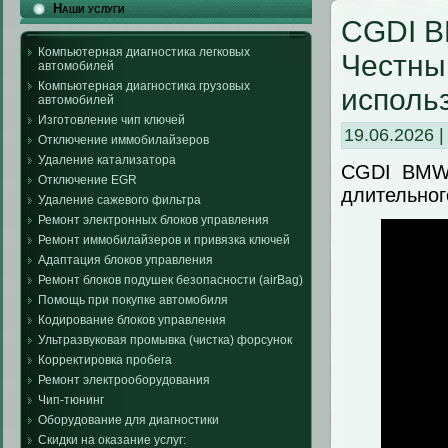
Наши услуги
CGDI B
Компьютерная диагностика легковых
Честны
автомобилей
Компьютерная диагностика грузовых
использ
автомобилей
Изготовление чип ключей
19.06.2026 
Отключение иммобилайзеров
Удаление катализатора
CGDI BMW 
Отключение EGR
длительног
Удаление сажевого фильтра
Ремонт электронных блоков управления
Ремонт иммобилайзеров и привязка ключей
Адаптация блоков управления
Ремонт блоков подушек безопасности (airBag)
Помощь при покупке автомобиля
Кодирование блоков управления
Ультразвуковая промывка (чистка) форсунок
Корректировка пробега
Ремонт электрооборудования
Чип-тюнинг
Оборудование для диагностики
Скидки на оказание услуг: