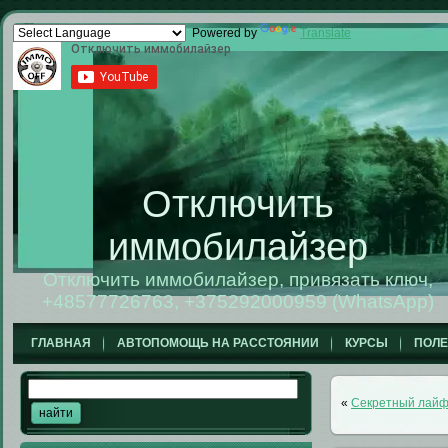
Powered by
Translate
Отключить
иммобилайзер
Отключить иммобилайзер, привязать ключ,
+48577726763, +375292000959 (WhatsApp)
ГЛАВНАЯ
АВТОПОМОЩЬ НА РАССТОЯНИИ
КУРСЫ
ПОЛ
«
Секретный лайфх