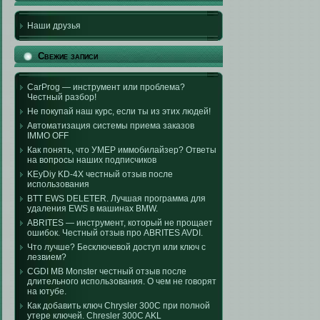
Наши друзья
Свежие записи
CarProg — инструмент или проблема?
Честный разбор!
Не покупай наш курс, если ты из этих людей!
Автоматизация системы приема заказов
IMMO OFF
Как понять, что УМЕР иммобилайзер? Ответы
на вопросы наших подписчиков
KEyDiy KD-4X честный отзыв после
использования
BTT EWS DELETER. Лучшая программа для
удаления EWS в машинах BMW.
ABRITES — инструмент, который не прощает
ошибок. Честный отзыв про ABRITES AVDI.
Что лучше? Бесключевой доступ или ключ с
лезвием?
CGDI MB Monster честный отзыв после
длительного использования. О чем не говорят
на ютубе.
Как добавить ключ Chrysler 300C при полной
утере ключей. Chresler 300C AKL