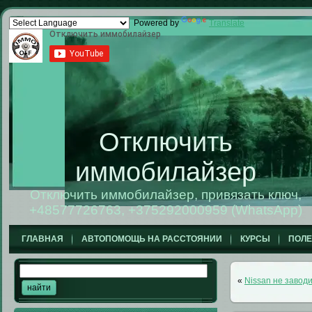
Powered by
Translate
Отключить
иммобилайзер
Отключить иммобилайзер, привязать ключ,
+48577726763, +375292000959 (WhatsApp)
ГЛАВНАЯ
АВТОПОМОЩЬ НА РАССТОЯНИИ
КУРСЫ
ПОЛ
«
Nissan не заводи