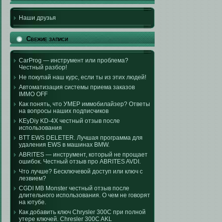
Наши друзья
Свежие записи
CarProg — инструмент или проблема?
Честный разбор!
Не покупай наш курс, если ты из этих людей!
Автоматизация системы приема заказов
IMMO OFF
Как понять, что УМЕР иммобилайзер? Ответы
на вопросы наших подписчиков
KEyDiy KD-4X честный отзыв после
использования
BTT EWS DELETER. Лучшая программа для
удаления EWS в машинах BMW.
ABRITES — инструмент, который не прощает
ошибок. Честный отзыв про ABRITES AVDI.
Что лучше? Бесключевой доступ или ключ с
лезвием?
CGDI MB Monster честный отзыв после
длительного использования. О чем не говорят
на ютубе.
Как добавить ключ Chrysler 300C при полной
утере ключей. Chresler 300C AKL