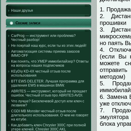
1. Продажа
Наши друзья
2. Диста
прошивки
Свежие записи
3. Диста
микросхемы
CarProg — инструмент или проблема?
Честный разбор!
но паять В
Не покупай наш курс, если ты из этих людей!
4. Отключ
Автоматизация системы приема заказов
(если Вы 
IMMO OFF
Как понять, что УМЕР иммобилайзер? Ответы
можете с
на вопросы наших подписчиков
отправить
KEyDiy KD-4X честный отзыв после
методом)
использования
BTT EWS DELETER. Лучшая программа для
5. Прода
удаления EWS в машинах BMW.
иммобилай
ABRITES — инструмент, который не прощает
ошибок. Честный отзыв про ABRITES AVDI.
6. Замена 
Что лучше? Бесключевой доступ или ключ с
уже отклю
лезвием?
7. Прода
CGDI MB Monster честный отзыв после
длительного использования. О чем не говорят
эмулятора
на ютубе.
блока упра
Как добавить ключ Chrysler 300C при полной
утере ключей. Chresler 300C AKL