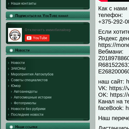
Наши контакты
Как с нами
телефон:
Подписаться на YouTube канал
+375-292-00
Если хотит
Яндекс ден
https://mo
Новости
Вебмани:
Z01897886
Новости
R68152263
ЗАКОНЫ
E26820006
Мероприятия Автоклубов
Советы специалистов
наш сайт: h
Юмор
VK: https:/
Автоанекдоты
OK: https:/
Автосмешные истории
Канал на те
Фотоприколы
faceBook: h
Новости без рубрики
Последние новости
Наш перече
Наши ссылки
Дистанцио