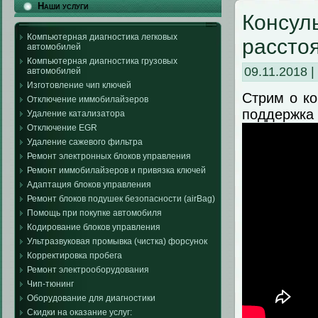
Наши услуги
Консуль
Компьютерная диагностика легковых
рассто
автомобилей
Компьютерная диагностика грузовых
09.11.2018 
автомобилей
Изготовление чип ключей
Стрим о ко
Отключение иммобилайзеров
поддержка
Удаление катализатора
Отключение EGR
Удаление сажевого фильтра
Ремонт электронных блоков управления
Ремонт иммобилайзеров и привязка ключей
Адаптация блоков управления
Ремонт блоков подушек безопасности (airBag)
Помощь при покупке автомобиля
Кодирование блоков управления
Ультразвуковая промывка (чистка) форсунок
Корректировка пробега
Ремонт электрооборудования
Чип-тюнинг
Оборудование для диагностики
Скидки на оказание услуг: