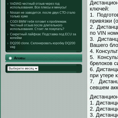
Дистанцион
VxDIAG честный отзыв через год
использования. Все плюсы и минусы!
ключей:
Nissan не заводится. после двух СТО стало
1. Подгото
только хуже
привязки (
CGDI BMW тебя готовит к проблемам.
Честный отзыв после длительного
2. Дистанц
использования. Стоит ли покупать?
по VIN ном
Секретный лайфхак: Подставка под ECU за
3. Дистан
копейки
DQ200 clone. Склонировать коробку DQ200
Вашего бло
vag
4. Консуль
5. Консуль
Архивы
брелоков с
Архивы
6. Дистанц
при утере 
7. Дистан
севшем акк
Дистанцион
1. Дистанц
2. Дистанц
3. Дистанц