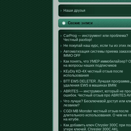
Наши друзья
Свежие записи
CarProg — инструмент или проблема?
Честный разбор!
Не покупай наш курс, если ты из этих л
Автоматизация системы приема заказо
IMMO OFF
Как понять, что УМЕР иммобилайзер? 
на вопросы наших подписчиков
KEyDiy KD-4X честный отзыв после
использования
BTT EWS DELETER. Лучшая программа 
удаления EWS в машинах BMW.
ABRITES — инструмент, который не пр
ошибок. Честный отзыв про ABRITES AV
Что лучше? Бесключевой доступ или кл
лезвием?
CGDI MB Monster честный отзыв после
длительного использования. О чем не г
на ютубе.
Как добавить ключ Chrysler 300C при п
утере ключей. Chresler 300C AKL