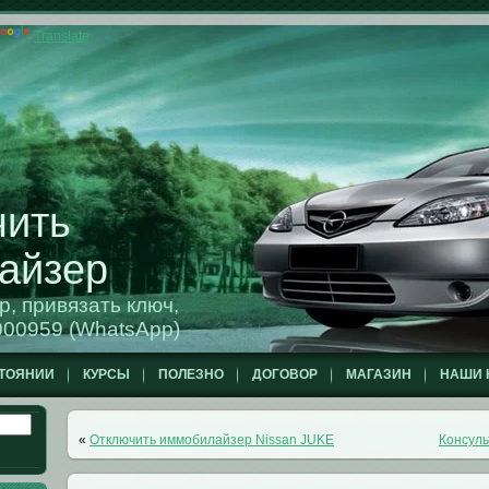
Translate
чить
айзер
, привязать ключ,
00959 (WhatsApp)
ТОЯНИИ
КУРСЫ
ПОЛЕЗНО
ДОГОВОР
МАГАЗИН
НАШИ 
«
Отключить иммобилайзер Nissan JUKE
Консуль