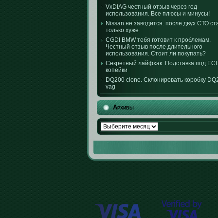
VxDIAG честный отзыв через год
использования. Все плюсы и минусы!
Nissan не заводится. после двух СТО ст
только хуже
CGDI BMW тебя готовит к проблемам.
Честный отзыв после длительного
использования. Стоит ли покупать?
Секретный лайфхак: Подставка под EC
копейки
DQ200 clone. Склонировать коробку DQ
vag
Архивы
Архивы