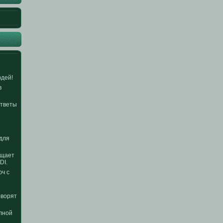
юдей!
в
Ответы
для
ощает
DI.
юч с
оворят
олной