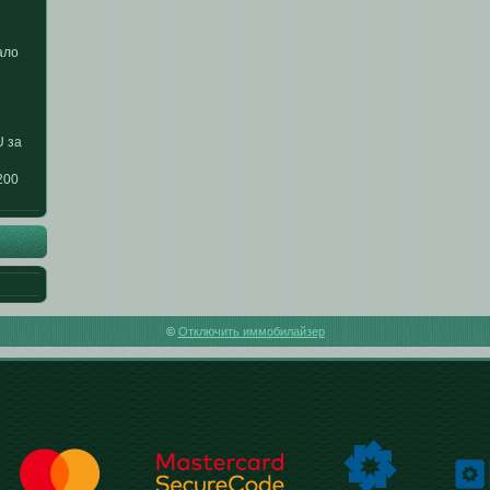
ало
U за
200
©
Отключить иммобилайзер