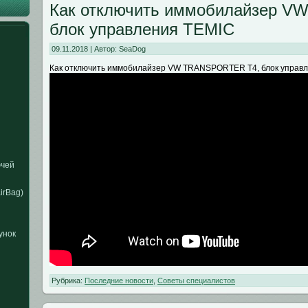
Как отключить иммобилайзер 
блок управления TEMIC
09.11.2018 | Автор: SeaDog
Как отключить иммобилайзер VW TRANSPORTER T4, блок управ
ючей
irBag)
унок
Рубрика:
Последние новости
,
Советы специалистов